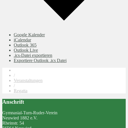
Google Kalender
iCalendar
Outlook 365
Outlook Live
.ics-Datei exportieren
Exportiere Outlook .ics Datei
/
Veranstaltungen
/
Regatta
Anschrift
Gymnasial-Turn-Ruder-Verein
Neuwied 1882 e.V.
Rheinstr. 54