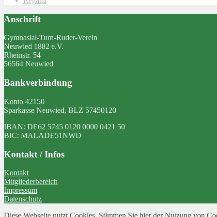
Regatta
Anschrift
Gymnasial-Turn-Ruder-Verein
Neuwied 1882 e.V.
Rheinstr. 54
56564 Neuwied
Bankverbindung
Konto 42150
Sparkasse Neuwied, BLZ 57450120
IBAN: DE62 5745 0120 0000 0421 50
BIC: MALADE51NWD
Kontakt / Infos
Kontakt
Mitgliederbereich
Impressum
Datenschutz
Diese Webseite nutzt Cookies. Stimmen Sie hier der Nutzung von Co