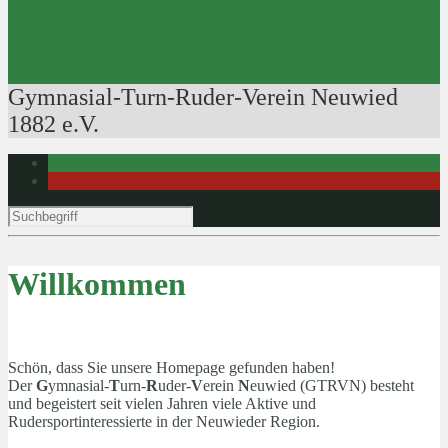
Ausbildung der Ausbilder
Rudertechnik
Bootsführerpatente
Veranstaltungen
Gymnasial-Turn-Ruder-Verein Neuwied
1882 e.V.
Willkommen
Schön, dass Sie unsere Homepage gefunden haben!
Der
G
ymnasial-
T
urn-
R
uder-
V
erein
N
euwied (GTRVN) besteht
und begeistert seit vielen Jahren viele Aktive und
Rudersportinteressierte in der Neuwieder Region.