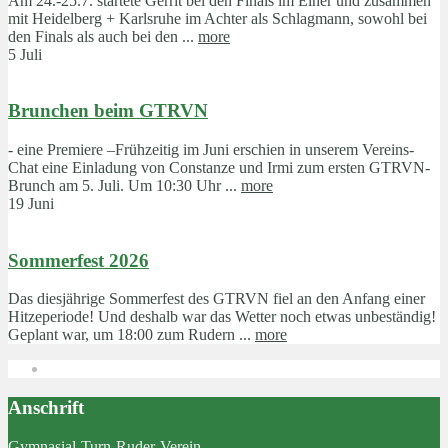
Am 24.-25.7. startete Gerrit bei den Finals im Einer und zusammen
mit Heidelberg + Karlsruhe im Achter als Schlagmann, sowohl bei
den Finals als auch bei den ...
more
5 Juli
Brunchen beim GTRVN
- eine Premiere –Frühzeitig im Juni erschien in unserem Vereins-
Chat eine Einladung von Constanze und Irmi zum ersten GTRVN-
Brunch am 5. Juli. Um 10:30 Uhr ...
more
19 Juni
Sommerfest 2026
Das diesjährige Sommerfest des GTRVN fiel an den Anfang einer
Hitzeperiode! Und deshalb war das Wetter noch etwas unbeständig!
Geplant war, um 18:00 zum Rudern ...
more
Anschrift
Gymnasial-Turn-Ruder-Verein