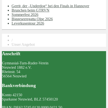
Gerrit, der „Underdog“ bei den Finals in Hannover
Brunchen beim GTRVN
Sommerfest 2026
Biggeseeregatta Olpe 2026
Leverkusentour 2026
/
Unser Angebot
Anschrift
Gymnasial-Turn-Ruder-Verein
Neuwied 1882 e.V.
Rheinstr. 54
56564 Neuwied
Bankverbindung
Konto 42150
Sparkasse Neuwied, BLZ 57450120
IBAN: DE62 5745 0120 0000 0421 50