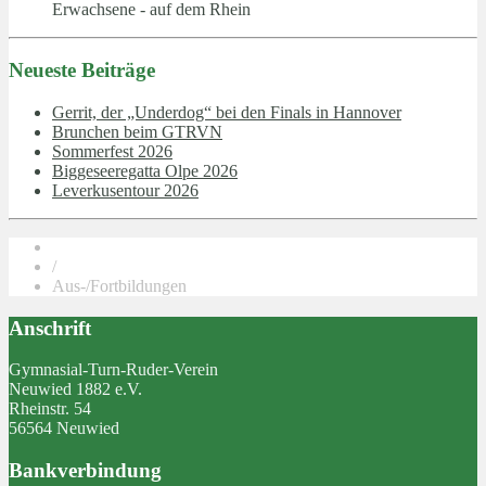
Erwachsene - auf dem Rhein
Neueste Beiträge
Gerrit, der „Underdog“ bei den Finals in Hannover
Brunchen beim GTRVN
Sommerfest 2026
Biggeseeregatta Olpe 2026
Leverkusentour 2026
/
Aus-/Fortbildungen
Anschrift
Gymnasial-Turn-Ruder-Verein
Neuwied 1882 e.V.
Rheinstr. 54
56564 Neuwied
Bankverbindung