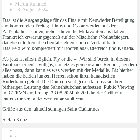
Martin Rummel
23. August 2024
Das ist die Ausgangslage für das Finale mit Neuwieder Beteiligung
am kommenden Freitag. Linus und Oskar werden auf der
Außenbahn 1 starten, neben Ihnen die Mitfavoriten aus Italien.
Frankreich erwartungsgemäß auf der Mittelbahn (Vorlaufsieger),
daneben die Iren, die ebenfalls einen starken Vorlauf hatten.
Das Feld wird komplettiert mit Booten aus Österreich und Kanada.
Ab jetzt ist alles möglich. Fly or die – „Wir sind bereit, in diesem
Boot zu sterben“. Vollgas, ein letztes gemeinsames Rennen, bei dem
alles passt, dann kann es was werden mit der Medaille. Bis hierher
haben die beiden jungen Herren schon ihren kanadischen
Rudertraum gelebt. Die Daumen sind gedrückt, dass sie ihrer
bisherigen Leistung das Sahnehäubchen aufsetzen. Public Viewing
im GTRVN am Freitag, 23.08.2024 ab 20 Uhr, der Grill wird
laufen, die Getränke werden gekühlt sein.
Grüße aus dem aktuell sonnigen Saint Catharines
Stefan Kunz
/