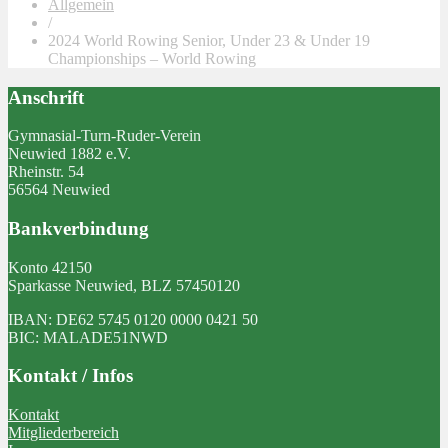
Allgemein
/
2024 World Rowing Senior, Under 23 & Under 19
Championships – World Rowing
Anschrift
Gymnasial-Turn-Ruder-Verein
Neuwied 1882 e.V.
Rheinstr. 54
56564 Neuwied
Bankverbindung
Konto 42150
Sparkasse Neuwied, BLZ 57450120
IBAN: DE62 5745 0120 0000 0421 50
BIC: MALADE51NWD
Kontakt / Infos
Kontakt
Mitgliederbereich