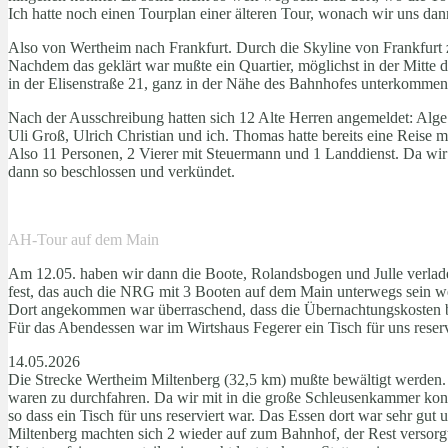
Ich hatte noch einen Tourplan einer älteren Tour, wonach wir uns dan
Also von Wertheim nach Frankfurt. Durch die Skyline von Frankfurt zu
Nachdem das geklärt war mußte ein Quartier, möglichst in der Mitte d
in der Elisenstraße 21, ganz in der Nähe des Bahnhofes unterkommen
Nach der Ausschreibung hatten sich 12 Alte Herren angemeldet: Alg
Uli Groß, Ulrich Christian und ich. Thomas hatte bereits eine Reise 
Also 11 Personen, 2 Vierer mit Steuermann und 1 Landdienst. Da wir 
dann so beschlossen und verkündet.
AH-Tour auf dem Main
Am 12.05. haben wir dann die Boote, Rolandsbogen und Julle verla
fest, das auch die NRG mit 3 Booten auf dem Main unterwegs sein we
Dort angekommen war überraschend, dass die Übernachtungskosten b
Für das Abendessen war im Wirtshaus Fegerer ein Tisch für uns reser
14.05.2026
Die Strecke Wertheim Miltenberg (32,5 km) mußte bewältigt werden. D
waren zu durchfahren. Da wir mit in die große Schleusenkammer konnt
so dass ein Tisch für uns reserviert war. Das Essen dort war sehr g
Miltenberg machten sich 2 wieder auf zum Bahnhof, der Rest versorgt