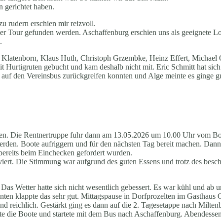
n gerichtet haben.
 rudern erschien mir reizvoll.
er Tour gefunden werden. Aschaffenburg erschien uns als geeignete Loka
.
e Klatenborn, Klaus Huth, Christoph Grzembke, Heinz Effert, Michael
mit Hurtigruten gebucht und kam deshalb nicht mit. Eric Schmitt hat s
auf den Vereinsbus zurückgreifen konnten und Alge meinte es ginge gu
den. Die Rentnertruppe fuhr dann am 13.05.2026 um 10.00 Uhr vom Bo
rden. Boote aufriggern und für den nächsten Tag bereit machen. Dann
ereits beim Einchecken gefordert wurden.
viert. Die Stimmung war aufgrund des guten Essens und trotz des besch
as Wetter hatte sich nicht wesentlich gebessert. Es war kühl und ab u
en klappte das sehr gut. Mittagspause in Dorfprozelten im Gasthaus Gol
ut und reichlich. Gestärkt ging es dann auf die 2. Tagesetappe nach Mi
e die Boote und startete mit dem Bus nach Aschaffenburg. Abendessen 