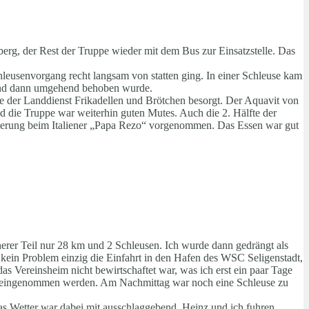
erg, der Rest der Truppe wieder mit dem Bus zur Einsatzstelle. Das
hleusenvorgang recht langsam von statten ging. In einer Schleuse kam
 und dann umgehend behoben wurde.
te der Landdienst Frikadellen und Brötchen besorgt. Der Aquavit von
 die Truppe war weiterhin guten Mutes. Auch die 2. Hälfte der
rvierung beim Italiener „Papa Rezo“ vorgenommen. Das Essen war gut
rer Teil nur 28 km und 2 Schleusen. Ich wurde dann gedrängt als
ein Problem einzig die Einfahrt in den Hafen des WSC Seligenstadt,
das Vereinsheim nicht bewirtschaftet war, was ich erst ein paar Tage
hen eingenommen werden. Am Nachmittag war noch eine Schleuse zu
as Wetter war dabei mit ausschlaggebend. Heinz und ich fuhren