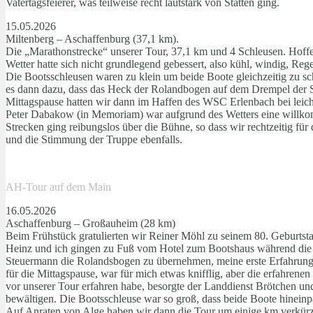
Vatertagsfeierer, was teilweise recht lautstark von Statten ging.
15.05.2026
Miltenberg – Aschaffenburg (37,1 km).
Die „Marathonstrecke“ unserer Tour, 37,1 km und 4 Schleusen. Hoffen
Wetter hatte sich nicht grundlegend gebessert, also kühl, windig, R
Die Bootsschleusen waren zu klein um beide Boote gleichzeitig zu sc
es dann dazu, dass das Heck der Rolandbogen auf dem Drempel der S
Mittagspause hatten wir dann im Haffen des WSC Erlenbach bei leicht
Peter Dabakow (in Memoriam) war aufgrund des Wetters eine willkomm
Strecken ging reibungslos über die Bühne, so dass wir rechtzeitig 
und die Stimmung der Truppe ebenfalls.
AH-Tour auf dem Main
16.05.2026
Aschaffenburg – Großauheim (28 km)
Beim Frühstück gratulierten wir Reiner Möhl zu seinem 80. Geburtsta
Heinz und ich gingen zu Fuß vom Hotel zum Bootshaus während die ü
Steuermann die Rolandsbogen zu übernehmen, meine erste Erfahrung 
für die Mittagspause, war für mich etwas knifflig, aber die erfahrene
vor unserer Tour erfahren habe, besorgte der Landdienst Brötchen u
bewältigen. Die Bootsschleuse war so groß, dass beide Boote hineinpas
Auf Anraten von Alge haben wir dann die Tour um einige km verkürzt