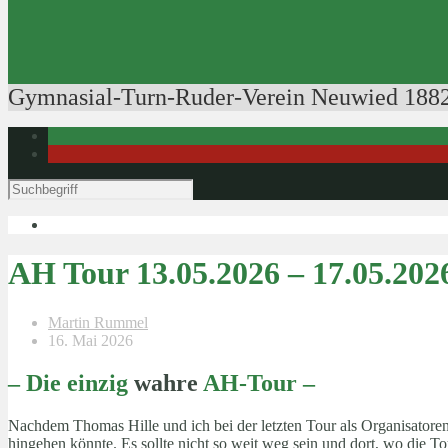
Ausbildung der Ausbilder
Rudertechnik
Bootsführerpatente
Veranstaltungen
Gymnasial-Turn-Ruder-Verein Neuwied 1882
AH Tour 13.05.2026 – 17.05.202
Martin Rummel
16. Mai 2026
– Die einzig
wahre
AH-Tour –
Nachdem Thomas Hille und ich bei der letzten Tour als Organisatore
hingehen könnte. Es sollte nicht so weit weg sein und dort, wo die T