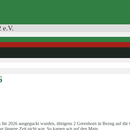
 e.V.
6
n für 2026 ausgeguckt wurden, übrigens 2 Greenhorn in Bezug auf die 
our längere Zeit nicht war. So kamen wir auf den Main.