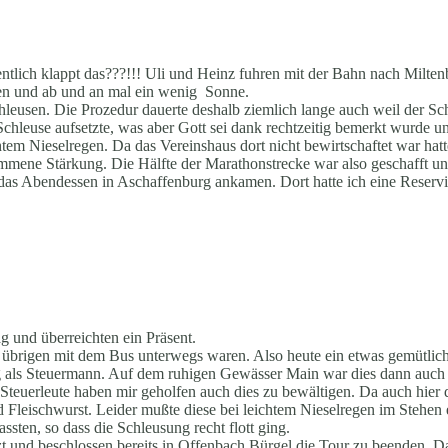
tlich klappt das???!!! Uli und Heinz fuhren mit der Bahn nach Miltenb
egen und ab und an mal ein wenig Sonne.
hleusen. Die Prozedur dauerte deshalb ziemlich lange auch weil der Sc
chleuse aufsetzte, was aber Gott sei dank rechtzeitig bemerkt wurde
em Nieselregen. Da das Vereinshaus dort nicht bewirtschaftet war hat
ene Stärkung. Die Hälfte der Marathonstrecke war also geschafft und
für das Abendessen in Aschaffenburg ankamen. Dort hatte ich eine Rese
g und überreichten ein Präsent.
brigen mit dem Bus unterwegs waren. Also heute ein etwas gemütliche
als Steuermann. Auf dem ruhigen Gewässer Main war dies dann auch k
n Steuerleute haben mir geholfen auch dies zu bewältigen. Da auch hier 
nd Fleischwurst. Leider mußte diese bei leichtem Nieselregen im Ste
sten, so dass die Schleusung recht flott ging.
 und beschlossen bereits in Offenbach Bürgel die Tour zu beenden. D