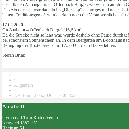
deshalb den Anhänger nach Offenbach Bürgel, wo wir ihn auf dem Gel
Das Abendessen war dann beim „Biersepp“ ein uriges und nettes Loka
hatten. Traditionsgemäß wurden dann noch die Verantwortlichen für d
17.05.2026
Großauheim – Offenbach Bürgel (16,6 km)
Da die Strecke nicht so lang war, wurde deshalb ohne Pause durchge
bei schönstem Sonnenschein an. In dem Biergarten am Bootshaus habe
Reinigung der Boote bereits um 17.30 Uhr nach Hause fahren.
Stefan Brink
/
Allgemein
/
AH Tour 13.05.2026 – 17.05.2026
Anschrift
Gymnasial-Turn-Ruder-Verein
Neuwied 1882 e.V.
Rheinstr. 54