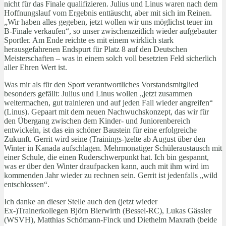
nicht für das Finale qualifizieren. Julius und Linus waren nach dem
Hoffnungslauf vom Ergebnis enttäuscht, aber mit sich im Reinen.
„Wir haben alles gegeben, jetzt wollen wir uns möglichst teuer im
B-Finale verkaufen“, so unser zwischenzeitlich wieder aufgebauter
Sportler. Am Ende reichte es mit einem wirklich stark
herausgefahrenen Endspurt für Platz 8 auf den Deutschen
Meisterschaften – was in einem solch voll besetzten Feld sicherlich
aller Ehren Wert ist.
Was mir als für den Sport verantwortliches Vorstandsmitglied
besonders gefällt: Julius und Linus wollen „jetzt zusammen
weitermachen, gut trainieren und auf jeden Fall wieder angreifen“
(Linus). Gepaart mit dem neuen Nachwuchskonzept, das wir für
den Übergang zwischen dem Kinder- und Juniorenbereich
entwickeln, ist das ein schöner Baustein für eine erfolgreiche
Zukunft. Gerrit wird seine (Trainings-)zelte ab August über den
Winter in Kanada aufschlagen. Mehrmonatiger Schüleraustausch mit
einer Schule, die einen Ruderschwerpunkt hat. Ich bin gespannt,
was er über den Winter draufpacken kann, auch mit ihm wird im
kommenden Jahr wieder zu rechnen sein. Gerrit ist jedenfalls „wild
entschlossen“.
Ich danke an dieser Stelle auch den (jetzt wieder
Ex-)Trainerkollegen Björn Bierwirth (Bessel-RC), Lukas Gässler
(WSVH), Matthias Schömann-Finck und Diethelm Maxrath (beide