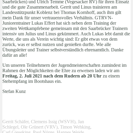
Saarbrücken) und Ulrich Temme (Vegesacker RV) für ihren Einsatz
und die gute Zusammenarbeit. Gerrit und Linus trainieren am
Landesstützpunkt Koblenz bei Thomas Kornhoff, auch ihm gilt
mein Dank für unser vertrauensvolles Verhältnis. GTRVN-
Juniorentrainer Lukas Effert hat sich neben dem Training der
zweiten Wettkampfebene gemeinsam mit den Saarbrücker Trainern
intensiv um Julius und Linus gekümmert. Auch Lukas lebt damit die
Werte, die uns als Verein wichtig sind: Er gibt etwas von dem
zurück, was er selbst nutzen und genießen durfte. Wie alle
Übungsleiter und Trainer selbstverständlich ehrenamtlich. Danke
dafür an alle!
Um unseren Teilnehmern der Jugendmeisterschaften zumindest im
Rahmen der Möglichkeiten die Ehre zu erweisen laden wir am
Freitag, 2. Juli 2021 nach dem Rudern ab 20 Uhr
zu einem
Stehempfang im Bootshaus ein.
Stefan Kunz
Gerrit Schäfer, Clemens Issig (WSVH), Jan
Schlegel, Ole Grünert (VRV), Timon Wehking,
Carl Gieseking, Paul Nürge, Hannes Weide,