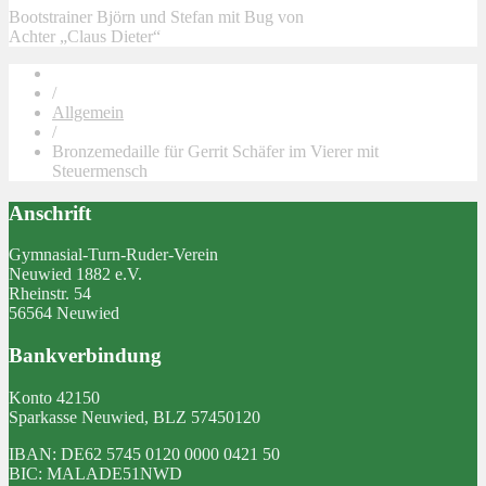
Bootstrainer Björn und Stefan mit Bug von
Achter „Claus Dieter“
/
Allgemein
/
Bronzemedaille für Gerrit Schäfer im Vierer mit
Steuermensch
Anschrift
Gymnasial-Turn-Ruder-Verein
Neuwied 1882 e.V.
Rheinstr. 54
56564 Neuwied
Bankverbindung
Konto 42150
Sparkasse Neuwied, BLZ 57450120
IBAN: DE62 5745 0120 0000 0421 50
BIC: MALADE51NWD