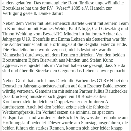
anders gelaufen. Das renntaugliche Boot für diese ungewöhnliche
Bootsklasse hat uns der RV „Weser“ 1885 e.V. Hameln zur
Verfügung gestellt. Danke dafür!
Neben dem Vierer mit Steuermensch startete Gerrit mit seinem Team
in Kombination mit Hannes Weide, Paul Nürge, Carl Gieseking und
Timon Wehking vom Bessel-RC Minden im Junioren-Achter des
Jahrgangs U19. Ebenfalls mit Emma Lehzen als Steuerfrau war für
die Achtermannschaft im Hoffnungslauf die Regatta leider zu Ende.
Die Finalteilnahme wurde verpasst, nichtsdestotrotz war die
Mannschaft durchweg mit dem Rennen zufrieden. Von den beiden
Bootstrainern Björn Bierwirth aus Minden und Stefan Kunz
aggressiver eingestellt als im Vorlauf haben sie gezeigt, dass Sie da
sind und über die Strecke den Gegnern das Leben schwer gemacht.
Neben Gerrit hat auch Linus David die Farben des GTRVN bei den
Deutschen Jahrgangsmeisterschaften auf dem Essener Baldeneysee
würdig vertreten. Gemeinsam mit seinem Partner Julius Rauchecker
(Saarbrücken) musste er sich gegen ein 18 Boote starkes
Konkurrenzfeld im leichten Doppelzweier der Junioren A
durchsetzen. Auch bei den beiden zeigte sich die fehlende
Wettkampfpraxis. Im Vorlauf setzen sie minimal zu spät zum
Endspurt an – und wurden schließlich Dritte, was die Teilnahme am
Hoffnungslauf bedeutet. Dieser wurde am Samstag ausgefahren, die
beiden fuhren ein starkes Rennen, konnten sich aber leider knapp