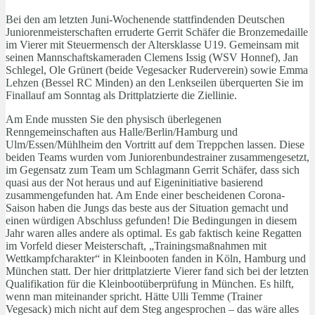
Bei den am letzten Juni-Wochenende stattfindenden Deutschen
Juniorenmeisterschaften erruderte Gerrit Schäfer die Bronzemedaille
im Vierer mit Steuermensch der Altersklasse U19. Gemeinsam mit
seinen Mannschaftskameraden Clemens Issig (WSV Honnef), Jan
Schlegel, Ole Grünert (beide Vegesacker Ruderverein) sowie Emma
Lehzen (Bessel RC Minden) an den Lenkseilen überquerten Sie im
Finallauf am Sonntag als Drittplatzierte die Ziellinie.
Am Ende mussten Sie den physisch überlegenen
Renngemeinschaften aus Halle/Berlin/Hamburg und
Ulm/Essen/Mühlheim den Vortritt auf dem Treppchen lassen. Diese
beiden Teams wurden vom Juniorenbundestrainer zusammengesetzt,
im Gegensatz zum Team um Schlagmann Gerrit Schäfer, dass sich
quasi aus der Not heraus und auf Eigeninitiative basierend
zusammengefunden hat. Am Ende einer bescheidenen Corona-
Saison haben die Jungs das beste aus der Situation gemacht und
einen würdigen Abschluss gefunden! Die Bedingungen in diesem
Jahr waren alles andere als optimal. Es gab faktisch keine Regatten
im Vorfeld dieser Meisterschaft, „Trainingsmaßnahmen mit
Wettkampfcharakter“ in Kleinbooten fanden in Köln, Hamburg und
München statt. Der hier drittplatzierte Vierer fand sich bei der letzten
Qualifikation für die Kleinbootüberprüfung in München. Es hilft,
wenn man miteinander spricht. Hätte Ulli Temme (Trainer
Vegesack) mich nicht auf dem Steg angesprochen – das wäre alles