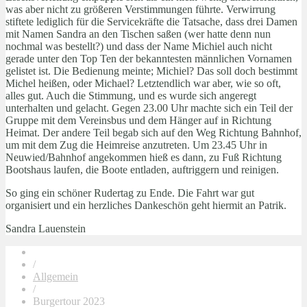
was aber nicht zu größeren Verstimmungen führte. Verwirrung
stiftete lediglich für die Servicekräfte die Tatsache, dass drei Damen
mit Namen Sandra an den Tischen saßen (wer hatte denn nun
nochmal was bestellt?) und dass der Name Michiel auch nicht
gerade unter den Top Ten der bekanntesten männlichen Vornamen
gelistet ist. Die Bedienung meinte; Michiel? Das soll doch bestimmt
Michel heißen, oder Michael? Letztendlich war aber, wie so oft,
alles gut. Auch die Stimmung, und es wurde sich angeregt
unterhalten und gelacht. Gegen 23.00 Uhr machte sich ein Teil der
Gruppe mit dem Vereinsbus und dem Hänger auf in Richtung
Heimat. Der andere Teil begab sich auf den Weg Richtung Bahnhof,
um mit dem Zug die Heimreise anzutreten. Um 23.45 Uhr in
Neuwied/Bahnhof angekommen hieß es dann, zu Fuß Richtung
Bootshaus laufen, die Boote entladen, auftriggern und reinigen.
So ging ein schöner Rudertag zu Ende. Die Fahrt war gut
organisiert und ein herzliches Dankeschön geht hiermit an Patrik.
Sandra Lauenstein
/
Allgemein
/
Burgertour 2023