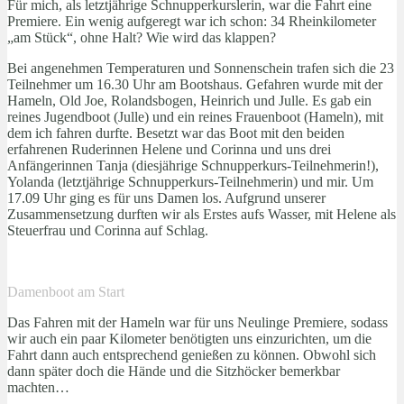
Für mich, als letztjährige Schnupperkurslerin, war die Fahrt eine
Premiere. Ein wenig aufgeregt war ich schon: 34 Rheinkilometer
„am Stück“, ohne Halt? Wie wird das klappen?
Bei angenehmen Temperaturen und Sonnenschein trafen sich die 23
Teilnehmer um 16.30 Uhr am Bootshaus. Gefahren wurde mit der
Hameln, Old Joe, Rolandsbogen, Heinrich und Julle. Es gab ein
reines Jugendboot (Julle) und ein reines Frauenboot (Hameln), mit
dem ich fahren durfte. Besetzt war das Boot mit den beiden
erfahrenen Ruderinnen Helene und Corinna und uns drei
Anfängerinnen Tanja (diesjährige Schnupperkurs-Teilnehmerin!),
Yolanda (letztjährige Schnupperkurs-Teilnehmerin) und mir. Um
17.09 Uhr ging es für uns Damen los. Aufgrund unserer
Zusammensetzung durften wir als Erstes aufs Wasser, mit Helene als
Steuerfrau und Corinna auf Schlag.
Damenboot am Start
Das Fahren mit der Hameln war für uns Neulinge Premiere, sodass
wir auch ein paar Kilometer benötigten uns einzurichten, um die
Fahrt dann auch entsprechend genießen zu können. Obwohl sich
dann später doch die Hände und die Sitzhöcker bemerkbar
machten…