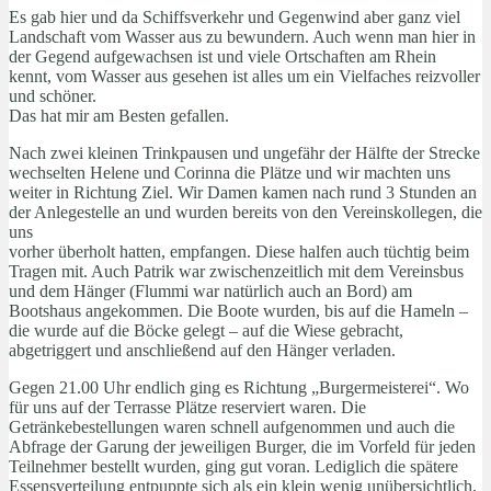
Es gab hier und da Schiffsverkehr und Gegenwind aber ganz viel
Landschaft vom Wasser aus zu bewundern. Auch wenn man hier in
der Gegend aufgewachsen ist und viele Ortschaften am Rhein
kennt, vom Wasser aus gesehen ist alles um ein Vielfaches reizvoller
und schöner.
Das hat mir am Besten gefallen.
Nach zwei kleinen Trinkpausen und ungefähr der Hälfte der Strecke
wechselten Helene und Corinna die Plätze und wir machten uns
weiter in Richtung Ziel. Wir Damen kamen nach rund 3 Stunden an
der Anlegestelle an und wurden bereits von den Vereinskollegen, die
uns
vorher überholt hatten, empfangen. Diese halfen auch tüchtig beim
Tragen mit. Auch Patrik war zwischenzeitlich mit dem Vereinsbus
und dem Hänger (Flummi war natürlich auch an Bord) am
Bootshaus angekommen. Die Boote wurden, bis auf die Hameln –
die wurde auf die Böcke gelegt – auf die Wiese gebracht,
abgetriggert und anschließend auf den Hänger verladen.
Gegen 21.00 Uhr endlich ging es Richtung „Burgermeisterei“. Wo
für uns auf der Terrasse Plätze reserviert waren. Die
Getränkebestellungen waren schnell aufgenommen und auch die
Abfrage der Garung der jeweiligen Burger, die im Vorfeld für jeden
Teilnehmer bestellt wurden, ging gut voran. Lediglich die spätere
Essensverteilung entpuppte sich als ein klein wenig unübersichtlich,