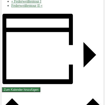
«
Federweißentour I
Federweißentour II
»
Zum Kalender hinzufügen