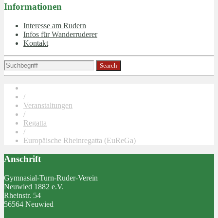
Informationen
Interesse am Rudern
Infos für Wanderruderer
Kontakt
/
Veranstaltungen
/
Regatta
/
Europäische Rheinregatta (EuReGa)
Anschrift
Gymnasial-Turn-Ruder-Verein
Neuwied 1882 e.V.
Rheinstr. 54
56564 Neuwied