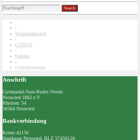
/
Veranstaltungen
/
GTRVN
/
Fahrten
/
Leverkusentour
Anschrift
Gymnasial-Turn-Ruder-Verein
Neuwied 1882 e.V.
Rheinstr. 54
56564 Neuwied
Bankverbindung
Konto 42150
Sparkasse Neuwied, BLZ 57450120