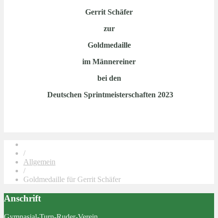
Gerrit Schäfer
zur
Goldmedaille
im Männereiner
bei den
Deutschen Sprintmeisterschaften 2023
/
Allgemein
/
Goldmedaille für Gerrit Schäfer
Anschrift
Gymnasial-Turn-Ruder-Verein