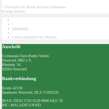
– Einsetzen der Boote in bester Sebastian-
Kneipp-Manier
/
Allgemein
/
Lahnwanderfahrt im Oktober
Anschrift
Gymnasial-Turn-Ruder-Verein
Neuwied 1882 e.V.
Rheinstr. 54
56564 Neuwied
Bankverbindung
Konto 42150
Sparkasse Neuwied, BLZ 57450120
IBAN: DE62 5745 0120 0000 0421 50
BIC: MALADE51NWD