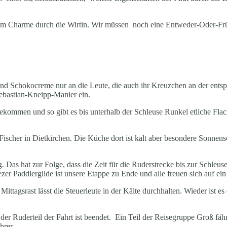
m Charme durch die Wirtin. Wir müssen noch eine Entweder-Oder-Frühst
 und Schokocreme nur an die Leute, die auch ihr Kreuzchen an der ent
Sebastian-Kneipp-Manier ein.
ekommen und so gibt es bis unterhalb der Schleuse Runkel etliche Fla
 Fischer in Dietkirchen. Die Küche dort ist kalt aber besondere Sonn
Das hat zur Folge, dass die Zeit für die Ruderstrecke bis zur Schleu
zer Paddlergilde ist unsere Etappe zu Ende und alle freuen sich auf 
ittagsrast lässt die Steuerleute in der Kälte durchhalten. Wieder ist es
der Ruderteil der Fahrt ist beendet. Ein Teil der Reisegruppe Groß fä
hrer.