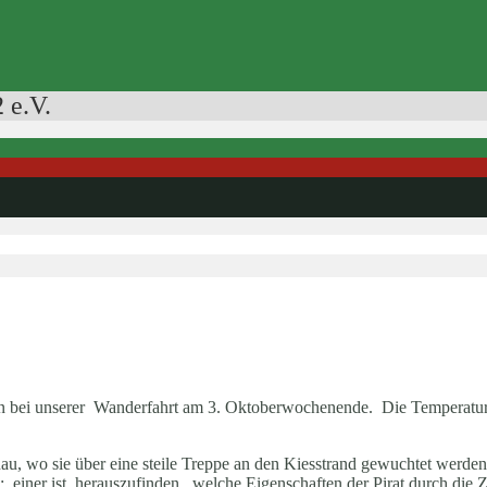
 e.V.
hn bei unserer Wanderfahrt am 3. Oktoberwochenende. Die Temperaturen 
enau, wo sie über eine steile Treppe an den Kiesstrand gewuchtet werd
einer ist, herauszufinden, welche Eigenschaften der Pirat durch die Zei