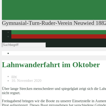
Ausbildung der Ausbilder
Rudertechnik
Bootsführerpatente
Veranstaltungen
Gymnasial-Turn-Ruder-Verein Neuwied 1882
Lahnwanderfahrt im Oktober
mw
10. November 2020
Über lange Strecken menschenleer und spiegelglatt zeigt sich die La
nicht regnet.
Freitagabend bringen wir die Boote zu unserer Einsetzstelle in Aum
Pirat aufgeriggert. Dieses Boot mizunehmen hat verschiedene Gründe: 