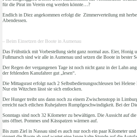
für die Pirat im Verein eng werden könnte…?
Endlich in Diez angekommen erfolgt die Zimmerverteilung mit herbe
Abendessen.
– Beim Einsetzen der Boote in Aumenau
Das Frühstück mit Vorbestellung sieht ganz normal aus. Eier, Honig
Fußmarsch sind wir alle in Aumenau und setzen die Boote in bester 
Der Regen der vergangenen Tage ist noch nicht ganz in der Lahn ang
der fehlenden Kanufahrer gut „lesen“.
Die Mittagsrast erfolgt nach 2 Selbstbedienungsschleusen bei Helene
Nur ein Witzchen lässt sie sich entlocken.
Der Hunger treibt uns dann noch zu einem Zwischenstopp in Limburg. 
erreicht nach etlichen Ruhejahren Rumpfgeschwindigkeit. Bei der Die
Sonntags sind noch 32 Kilometer zu bewältigen. Die Aussicht auf die M
uns öffnet. Pommes und Kässpatzen wärmen auf.
Bis zum Ziel in Nassau sind es auch nur noch ein paar Kilometer und 
riggert die Boote ab und wartet eine lange kalte Stunde auf die Autofa