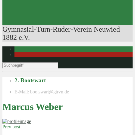
Ausbildung der Ausbilder
Rudertechnik
Bootsführerpatente
Veranstaltungen
Gymnasial-Turn-Ruder-Verein Neuwied
1882 e.V.
2. Bootswart
E-Mail:
bootswart@gtrvn.de
Marcus Weber
Prev post