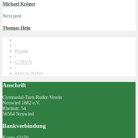
Michael Kröger
Next post
Thomas Hein
/
People
/
GTRVN
/
Marcus Weber
Anschrift
Gymnasial-Turn-Ruder-Verein
Neuwied 1882 e.V.
Rheinstr. 54
56564 Neuwied
Bankverbindung
Konto 42150