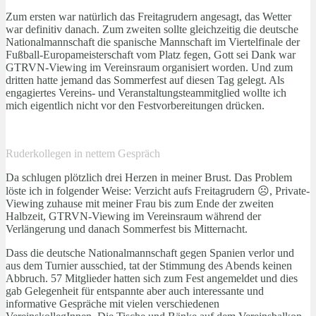
Zum ersten war natürlich das Freitagrudern angesagt, das Wetter
war definitiv danach. Zum zweiten sollte gleichzeitig die deutsche
Nationalmannschaft die spanische Mannschaft im Viertelfinale der
Fußball-Europameisterschaft vom Platz fegen, Gott sei Dank war
GTRVN-Viewing im Vereinsraum organisiert worden. Und zum
dritten hatte jemand das Sommerfest auf diesen Tag gelegt. Als
engagiertes Vereins- und Veranstaltungsteammitglied wollte ich
mich eigentlich nicht vor den Festvorbereitungen drücken.
Ruderkollegen in nettem Gespräch
Da schlugen plötzlich drei Herzen in meiner Brust. Das Problem
löste ich in folgender Weise: Verzicht aufs Freitagrudern ☹, Private-
Viewing zuhause mit meiner Frau bis zum Ende der zweiten
Halbzeit, GTRVN-Viewing im Vereinsraum während der
Verlängerung und danach Sommerfest bis Mitternacht.
Dass die deutsche Nationalmannschaft gegen Spanien verlor und
aus dem Turnier ausschied, tat der Stimmung des Abends keinen
Abbruch. 57 Mitglieder hatten sich zum Fest angemeldet und dies
gab Gelegenheit für entspannte aber auch interessante und
informative Gespräche mit vielen verschiedenen