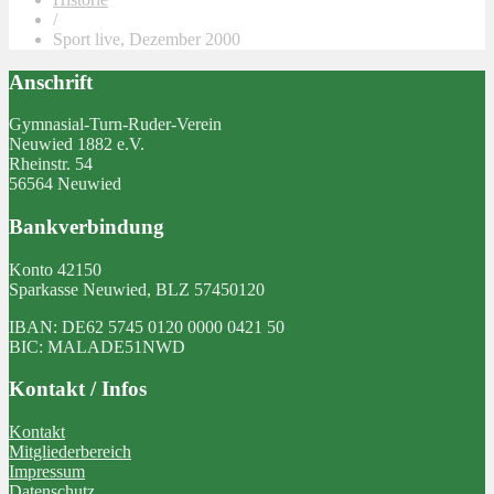
/
Sport live, Dezember 2000
Anschrift
Gymnasial-Turn-Ruder-Verein
Neuwied 1882 e.V.
Rheinstr. 54
56564 Neuwied
Bankverbindung
Konto 42150
Sparkasse Neuwied, BLZ 57450120
IBAN: DE62 5745 0120 0000 0421 50
BIC: MALADE51NWD
Kontakt / Infos
Kontakt
Mitgliederbereich
Impressum
Datenschutz