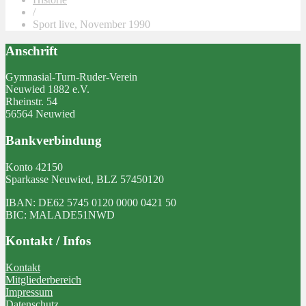
/
Sport live, November 1990
Anschrift
Gymnasial-Turn-Ruder-Verein
Neuwied 1882 e.V.
Rheinstr. 54
56564 Neuwied
Bankverbindung
Konto 42150
Sparkasse Neuwied, BLZ 57450120
IBAN: DE62 5745 0120 0000 0421 50
BIC: MALADE51NWD
Kontakt / Infos
Kontakt
Mitgliederbereich
Impressum
Datenschutz