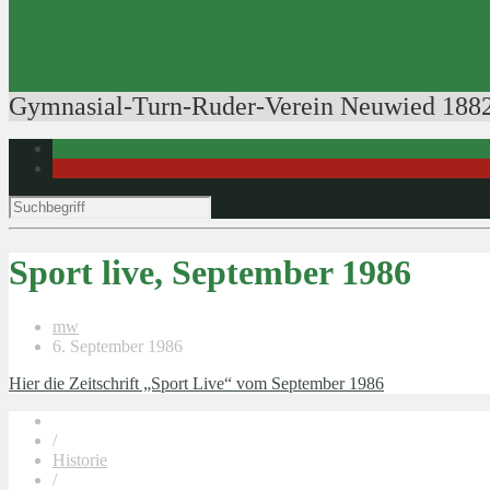
Ausbildung der Ausbilder
Rudertechnik
Bootsführerpatente
Veranstaltungen
Gymnasial-Turn-Ruder-Verein Neuwied 1882
Sport live, September 1986
mw
6. September 1986
Hier die Zeitschrift „Sport Live“ vom September 1986
/
Historie
/