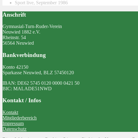
Sport live, September 1986
Anschrift
Gymnasial-Turn-Ruder-Verein
Neuwied 1882 e.V.
Rheinstr. 54
56564 Neuwied
Bankverbindung
Konto 42150
Sparkasse Neuwied, BLZ 57450120
IBAN: DE62 5745 0120 0000 0421 50
BIC: MALADE51NWD
Kontakt / Infos
Kontakt
Mitgliederbereich
Impressum
Datenschutz