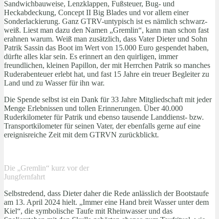
Sandwichbauweise, Lenzklappen, Fußsteuer, Bug- und
Heckabdeckung, Concept II Big Blades und vor allem einer
Sonderlackierung. Ganz GTRV-untypisch ist es nämlich schwarz-
weiß. Liest man dazu den Namen „Gremlin“, kann man schon fast
erahnen warum. Weiß man zusätzlich, dass Vater Dieter und Sohn
Patrik Sassin das Boot im Wert von 15.000 Euro gespendet haben,
dürfte alles klar sein. Es erinnert an den quirligen, immer
freundlichen, kleinen Papillon, der mit Herrchen Patrik so manches
Ruderabenteuer erlebt hat, und fast 15 Jahre ein treuer Begleiter zu
Land und zu Wasser für ihn war.
Die Spende selbst ist ein Dank für 33 Jahre Mitgliedschaft mit jeder
Menge Erlebnissen und tollen Erinnerungen. Über 40.000
Ruderkilometer für Patrik und ebenso tausende Landdienst- bzw.
Transportkilometer für seinen Vater, der ebenfalls gerne auf eine
ereignisreiche Zeit mit dem GTRVN zurückblickt.
Die „Gremlin“ kurz vor der
Jungfernfahrt
Selbstredend, dass Dieter daher die Rede anlässlich der Bootstaufe
am 13. April 2024 hielt. „Immer eine Hand breit Wasser unter dem
Kiel“, die symbolische Taufe mit Rheinwasser und das