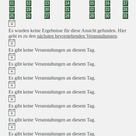
Veranstaltungen
Veranstaltungen
Veranstaltungen
Veranstaltungen
Veranstaltungen
Veranstaltungen
Veranst
0
0
0
0
0
0
0
11
12
13
14
15
16
17
Veranstaltungen
Veranstaltungen
Veranstaltungen
Veranstaltungen
Veranstaltungen
Veranstaltungen
Veranst
0
0
0
0
0
0
0
18
19
20
21
22
23
24
Veranstaltungen
Veranstaltungen
Veranstaltungen
Veranstaltungen
Veranstaltungen
Veranstaltungen
Veranst
0
0
0
0
0
0
0
25
26
27
28
29
30
31
Veranstaltungen
Veranstaltungen
Veranstaltungen
Veranstaltungen
Veranstaltungen
Veranstaltungen
Veranst
Hinweis
Es wurden keine Ergebnisse für diese Ansicht gefunden. Hier
geht es zu den
nächsten bevorstehenden Veranstaltungen
.
Hinweis
Es gibt keine Veranstaltungen an diesem Tag.
Hinweis
Es gibt keine Veranstaltungen an diesem Tag.
Hinweis
Es gibt keine Veranstaltungen an diesem Tag.
Hinweis
Es gibt keine Veranstaltungen an diesem Tag.
Hinweis
Es gibt keine Veranstaltungen an diesem Tag.
Hinweis
Es gibt keine Veranstaltungen an diesem Tag.
Hinweis
Es gibt keine Veranstaltungen an diesem Tag.