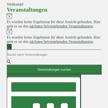
Wettkampf
Veranstaltungen
Hinweis
Es wurden keine Ergebnisse für diese Ansicht gefunden. Hier
geht es zu den
nächsten bevorstehenden Veranstaltungen
.
Hinweis
Es wurden keine Ergebnisse für diese Ansicht gefunden. Hier
geht es zu den
nächsten bevorstehenden Veranstaltungen
.
Veranstaltungen
Suche
Bitte
Suche
Schlüsselwort
und
eingeben.
Suche
Ansichten,
nach
Veranstaltungen suchen
Navigation
Veranstaltungen
Veranstaltung
Schlüsselwort.
Ansichten-
Navigation