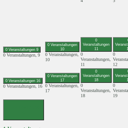
4
5
0
Veranstaltungen
Veranst
0 Veranstaltungen
11
10
0 Veranstaltungen
9
0
0
0 Veranstaltungen,
0 Veranstaltungen,
9
Veranstaltungen,
Veransta
10
11
12
0
Veranstaltungen
Veranst
0 Veranstaltungen
18
17
0 Veranstaltungen
16
0
0
0 Veranstaltungen,
0 Veranstaltungen,
16
Veranstaltungen,
Veransta
17
18
19
1 Veranstaltung
23