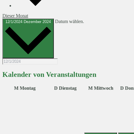
Dieser Monat
Datum wählen.
12/1/2024
Dezember 2024
Kalender von Veranstaltungen
M
Montag
D
Dienstag
M
Mittwoch
D
Don