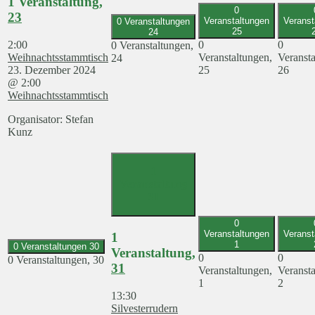
1 Veranstaltung,
0
23
Veranstaltungen
Veranst
0 Veranstaltungen
25
24
2:00
0
0
0 Veranstaltungen,
Weihnachtsstammtisch
Veranstaltungen,
Veransta
24
23. Dezember 2024
25
26
@ 2:00
Weihnachtsstammtisch
Organisator: Stefan
Kunz
1
Veranstaltung
31
0
Veranstaltungen
Veranst
1
1
0 Veranstaltungen
30
Veranstaltung,
0
0
0 Veranstaltungen,
30
31
Veranstaltungen,
Veransta
1
2
13:30
Silvesterrudern