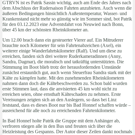
GTRVN ist es Patrik Sassin wichtig, auch am Ende des Jahres nach
dem Abschluss der Rudersaison Fahrten anzubieten. Auch wenn die
äußeren Bedingungen hinsichtlich Außentemperatur, Wasser- und
Krankenstand nicht mehr so günstig wie im Sommer sind, bot Patrik
für den 03.12.2023 eine Adventsfahrt von Neuwied nach Bonn,
über 45 km der schönsten Rheinkilometer an.
Um 12.00 brach dann ein gesteuerter Vierer auf. Ein Mitruderer
brauchte noch Kilometer für sein Fahrtenabzeichen (Axel), ein
weiterer einige Wanderfahrtskilometer (Ralf). Und um diese zu
erreichen, fanden sich drei weitere Ruderkameradinnen (Anny,
Sandra, Dagmar), die moralisch und tatkräftig unterstützten. Die
Stimmung im Boot blieb trotz der herausfordernden Umstände
zunächst erstaunlich gut, auch wenn Steuerfrau Sandra stark mit der
Kälte zu kämpfen hatte. Mit den zunehmenden Rheinkilometern
nahmen dann doch die Kältebeschwerden zu. Schon bald wurden
erste Stimmen laut, dass die anvisierten 45 km wohl nicht zu
erreichen seien, ohne ernsthaft Kälteschaden zu nehmen. Erste
Vereisungen zeigten sich an den Auslegern, so dass bei Linz
feststand, dass es dieses Boot nur bis Bad Honnef schaffen würde –
ausreichend für alle noch zu erreichenden Fahrtenkilometer.
In Bad Honnef holte Patrik die Gruppe mit dem Anhänger ab,
verfroren stiegen alle in den Bus und freuten sich über die
Heizleistung des Gespanns. Der Autor dieser Zeilen dankt nochmals