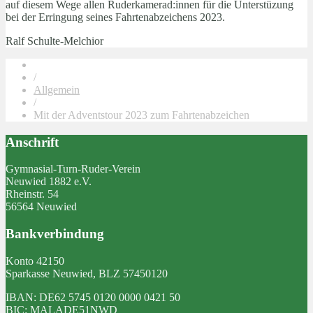
auf diesem Wege allen Ruderkamerad:innen für die Unterstüzung
bei der Erringung seines Fahrtenabzeichens 2023.
Ralf Schulte-Melchior
/
Allgemein
/
Mit der Adventstour 2023 zum Fahrtenabzeichen
Anschrift
Gymnasial-Turn-Ruder-Verein
Neuwied 1882 e.V.
Rheinstr. 54
56564 Neuwied
Bankverbindung
Konto 42150
Sparkasse Neuwied, BLZ 57450120
IBAN: DE62 5745 0120 0000 0421 50
BIC: MALADE51NWD