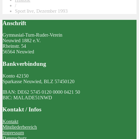
/
Sport live, Dezember 1993
Anschrift
Gymnasial-Turn-Ruder-Verein
Neuwied 1882 e.V.
Rheinstr. 54
56564 Neuwied
Bankverbindung
Konto 42150
Sparkasse Neuwied, BLZ 57450120
IBAN: DE62 5745 0120 0000 0421 50
BIC: MALADE51NWD
Kontakt / Infos
Kontakt
Mitgliederbereich
Impressum
Datenschutz