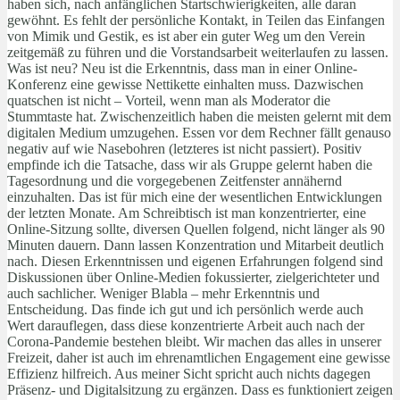
haben sich, nach anfänglichen Startschwierigkeiten, alle daran
gewöhnt. Es fehlt der persönliche Kontakt, in Teilen das Einfangen
von Mimik und Gestik, es ist aber ein guter Weg um den Verein
zeitgemäß zu führen und die Vorstandsarbeit weiterlaufen zu lassen.
Was ist neu? Neu ist die Erkenntnis, dass man in einer Online-
Konferenz eine gewisse Nettikette einhalten muss. Dazwischen
quatschen ist nicht – Vorteil, wenn man als Moderator die
Stummtaste hat. Zwischenzeitlich haben die meisten gelernt mit dem
digitalen Medium umzugehen. Essen vor dem Rechner fällt genauso
negativ auf wie Nasebohren (letzteres ist nicht passiert). Positiv
empfinde ich die Tatsache, dass wir als Gruppe gelernt haben die
Tagesordnung und die vorgegebenen Zeitfenster annähernd
einzuhalten. Das ist für mich eine der wesentlichen Entwicklungen
der letzten Monate. Am Schreibtisch ist man konzentrierter, eine
Online-Sitzung sollte, diversen Quellen folgend, nicht länger als 90
Minuten dauern. Dann lassen Konzentration und Mitarbeit deutlich
nach. Diesen Erkenntnissen und eigenen Erfahrungen folgend sind
Diskussionen über Online-Medien fokussierter, zielgerichteter und
auch sachlicher. Weniger Blabla – mehr Erkenntnis und
Entscheidung. Das finde ich gut und ich persönlich werde auch
Wert darauflegen, dass diese konzentrierte Arbeit auch nach der
Corona-Pandemie bestehen bleibt. Wir machen das alles in unserer
Freizeit, daher ist auch im ehrenamtlichen Engagement eine gewisse
Effizienz hilfreich. Aus meiner Sicht spricht auch nichts dagegen
Präsenz- und Digitalsitzung zu ergänzen. Dass es funktioniert zeigen